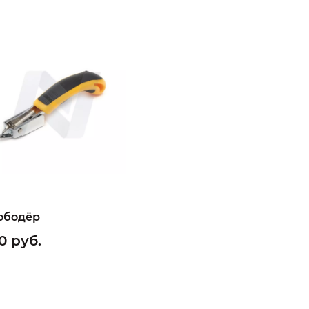
ободёр
0 руб.