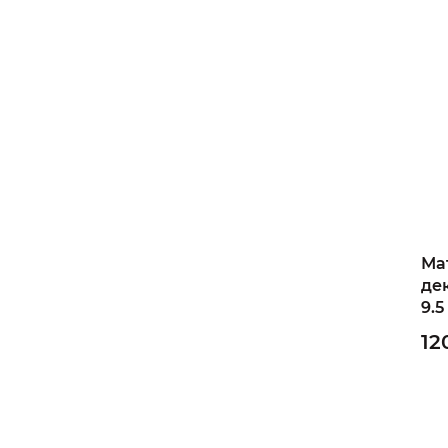
Ма
де
9.5
12